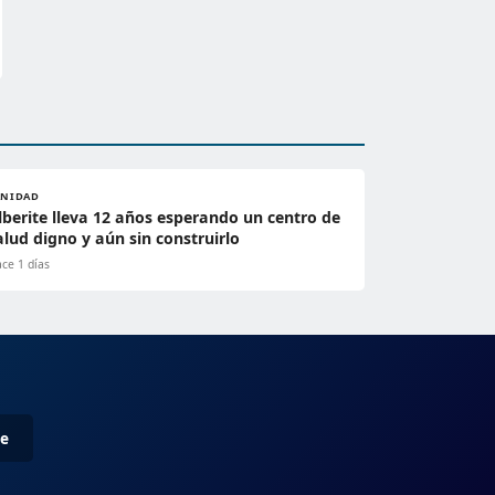
ANIDAD
lberite lleva 12 años esperando un centro de
alud digno y aún sin construirlo
ce 1 días
me