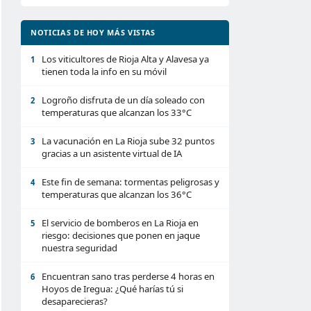
NOTICIAS DE HOY MÁS VISTAS
Los viticultores de Rioja Alta y Alavesa ya
1
tienen toda la info en su móvil
Logroño disfruta de un día soleado con
2
temperaturas que alcanzan los 33°C
La vacunación en La Rioja sube 32 puntos
3
gracias a un asistente virtual de IA
Este fin de semana: tormentas peligrosas y
4
temperaturas que alcanzan los 36°C
El servicio de bomberos en La Rioja en
5
riesgo: decisiones que ponen en jaque
nuestra seguridad
Encuentran sano tras perderse 4 horas en
6
Hoyos de Iregua: ¿Qué harías tú si
desaparecieras?