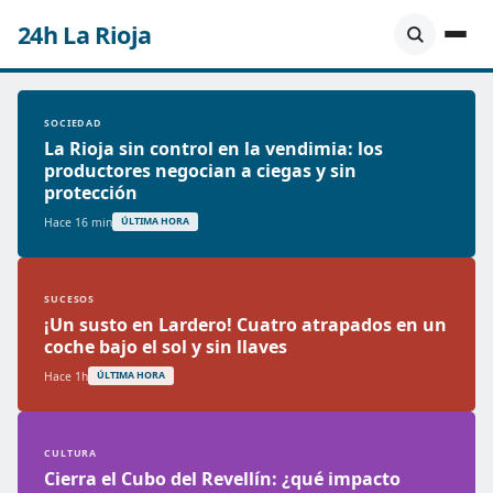
24h La Rioja
SOCIEDAD
La Rioja sin control en la vendimia: los
productores negocian a ciegas y sin
protección
Hace 16 min
ÚLTIMA HORA
SUCESOS
¡Un susto en Lardero! Cuatro atrapados en un
coche bajo el sol y sin llaves
Hace 1h
ÚLTIMA HORA
CULTURA
Cierra el Cubo del Revellín: ¿qué impacto