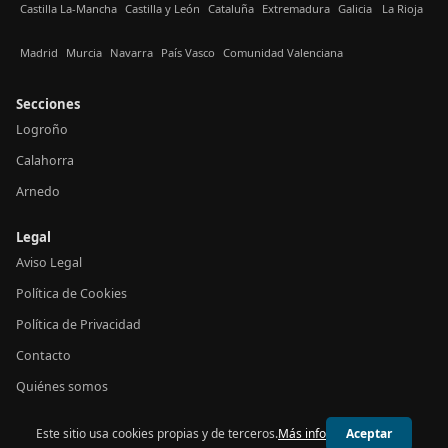
Castilla La-Mancha
Castilla y León
Cataluña
Extremadura
Galicia
La Rioja
Madrid
Murcia
Navarra
País Vasco
Comunidad Valenciana
Secciones
Logroño
Calahorra
Arnedo
Legal
Aviso Legal
Política de Cookies
Política de Privacidad
Contacto
Quiénes somos
Este sitio usa cookies propias y de terceros.
Más info
Aceptar
© 2026 24h La Rioja