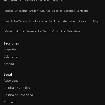
Tu fuente de información local actualizada.
España
Andalucía
Aragón
Asturias
Baleares
Canarias
Cantabria
Castilla La-Mancha
Castilla y León
Cataluña
Extremadura
Galicia
La Rioja
Madrid
Murcia
Navarra
País Vasco
Comunidad Valenciana
Secciones
Logroño
Calahorra
Arnedo
Legal
Aviso Legal
Política de Cookies
Política de Privacidad
Contacto