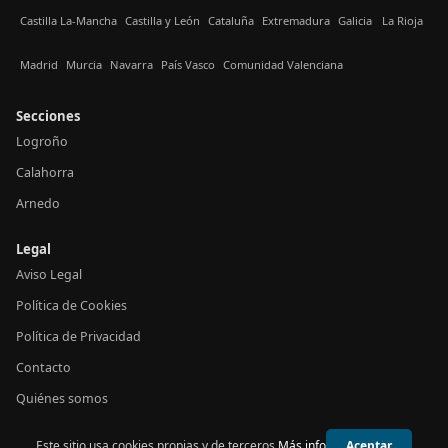
Castilla La-Mancha
Castilla y León
Cataluña
Extremadura
Galicia
La Rioja
Madrid
Murcia
Navarra
País Vasco
Comunidad Valenciana
Secciones
Logroño
Calahorra
Arnedo
Legal
Aviso Legal
Política de Cookies
Política de Privacidad
Contacto
Quiénes somos
Este sitio usa cookies propias y de terceros.
Más info
Aceptar