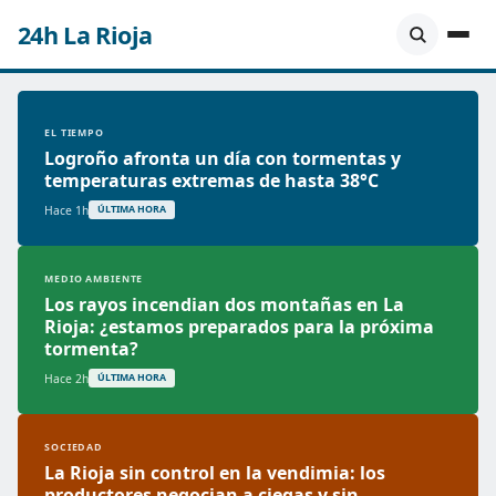
24h La Rioja
EL TIEMPO
Logroño afronta un día con tormentas y
temperaturas extremas de hasta 38°C
Hace 1h
ÚLTIMA HORA
MEDIO AMBIENTE
Los rayos incendian dos montañas en La
Rioja: ¿estamos preparados para la próxima
tormenta?
Hace 2h
ÚLTIMA HORA
SOCIEDAD
La Rioja sin control en la vendimia: los
productores negocian a ciegas y sin