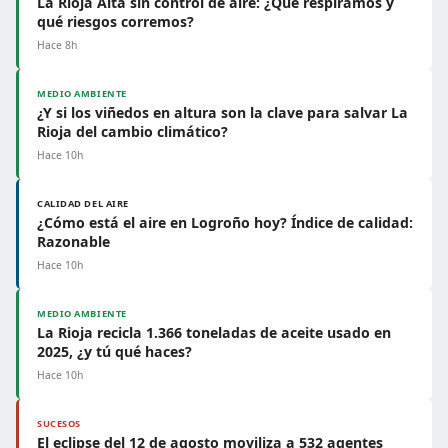
La Rioja Alta sin control de aire: ¿Qué respiramos y
qué riesgos corremos?
Hace 8h
MEDIO AMBIENTE
¿Y si los viñedos en altura son la clave para salvar La
Rioja del cambio climático?
Hace 10h
CALIDAD DEL AIRE
¿Cómo está el aire en Logroño hoy? Índice de calidad:
Razonable
Hace 10h
MEDIO AMBIENTE
La Rioja recicla 1.366 toneladas de aceite usado en
2025, ¿y tú qué haces?
Hace 10h
SUCESOS
El eclipse del 12 de agosto moviliza a 532 agentes