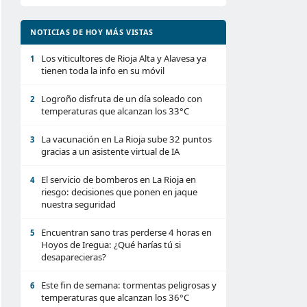
NOTICIAS DE HOY MÁS VISTAS
Los viticultores de Rioja Alta y Alavesa ya
1
tienen toda la info en su móvil
Logroño disfruta de un día soleado con
2
temperaturas que alcanzan los 33°C
La vacunación en La Rioja sube 32 puntos
3
gracias a un asistente virtual de IA
El servicio de bomberos en La Rioja en
4
riesgo: decisiones que ponen en jaque
nuestra seguridad
Encuentran sano tras perderse 4 horas en
5
Hoyos de Iregua: ¿Qué harías tú si
desaparecieras?
Este fin de semana: tormentas peligrosas y
6
temperaturas que alcanzan los 36°C