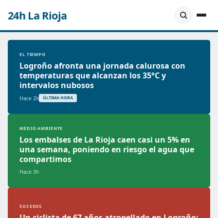
24h La Rioja
EL TIEMPO
Logroño afronta una jornada calurosa con
temperaturas que alcanzan los 35°C y
intervalos nubosos
Hace 2h
ÚLTIMA HORA
MEDIO AMBIENTE
Los embalses de La Rioja caen casi un 5% en
una semana, poniendo en riesgo el agua que
compartimos
Hace 3h
SUCESOS
Un ciclista de 67 años atropellado en Logroño: