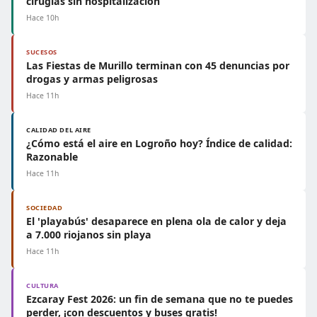
cirugías sin hospitalización
Hace 10h
SUCESOS
Las Fiestas de Murillo terminan con 45 denuncias por
drogas y armas peligrosas
Hace 11h
CALIDAD DEL AIRE
¿Cómo está el aire en Logroño hoy? Índice de calidad:
Razonable
Hace 11h
SOCIEDAD
El 'playabús' desaparece en plena ola de calor y deja
a 7.000 riojanos sin playa
Hace 11h
CULTURA
Ezcaray Fest 2026: un fin de semana que no te puedes
perder, ¡con descuentos y buses gratis!