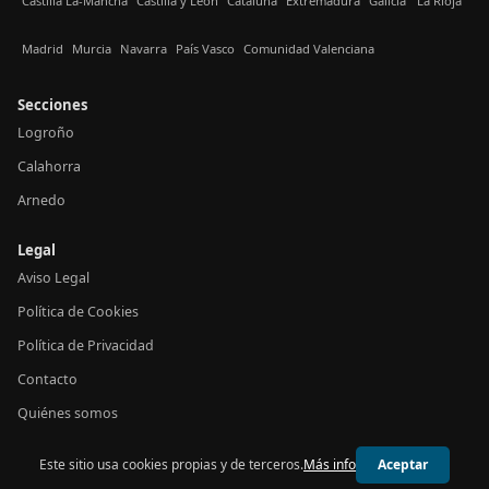
Castilla La-Mancha
Castilla y León
Cataluña
Extremadura
Galicia
La Rioja
Madrid
Murcia
Navarra
País Vasco
Comunidad Valenciana
Secciones
Logroño
Calahorra
Arnedo
Legal
Aviso Legal
Política de Cookies
Política de Privacidad
Contacto
Quiénes somos
Este sitio usa cookies propias y de terceros.
Más info
Aceptar
© 2026 24h La Rioja