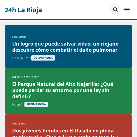
24h La Rioja
SANIDAD
Un logro que puede salvar vidas: un riojano
descubre cómo combatir el daño pulmonar
Hace 49 min
ÚLTIMA HORA
MEDIO AMBIENTE
El Parque Natural del Alto Najerilla: ¿Qué
puede perder tu entorno por una ley sin
definir?
Hace 1h
ÚLTIMA HORA
SUCESOS
Dos jóvenes heridos en El Rasillo en plena
madrugada: ¿Qué está pasando en nuestra