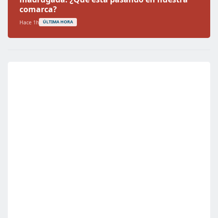
comarca?
Hace 1h
ÚLTIMA HORA