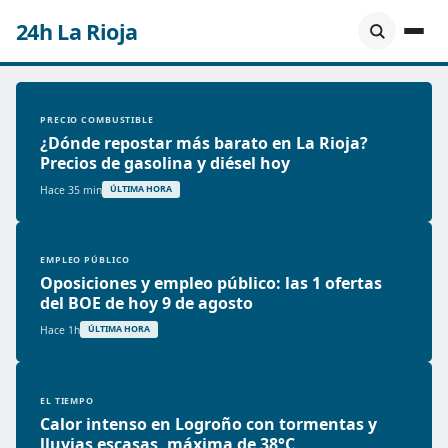
24h La Rioja
PRECIO COMBUSTIBLE
¿Dónde repostar más barato en La Rioja?
Precios de gasolina y diésel hoy
Hace 35 min
ÚLTIMA HORA
EMPLEO PÚBLICO
Oposiciones y empleo público: las 1 ofertas
del BOE de hoy 9 de agosto
Hace 1h
ÚLTIMA HORA
EL TIEMPO
Calor intenso en Logroño con tormentas y
lluvias escasas, máxima de 38°C