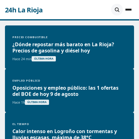
24h La Rioja
PRECIO COMBUSTIBLE
¿Dónde repostar más barato en La Rioja?
Precios de gasolina y diésel hoy
Hace 24 min
ÚLTIMA HORA
EMPLEO PÚBLICO
Oposiciones y empleo público: las 1 ofertas
del BOE de hoy 9 de agosto
Hace 1h
ÚLTIMA HORA
EL TIEMPO
Calor intenso en Logroño con tormentas y
lluvias escasas, máxima de 38°C