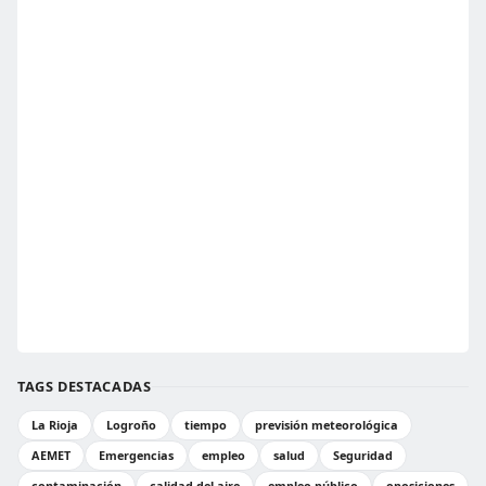
TAGS DESTACADAS
La Rioja
Logroño
tiempo
previsión meteorológica
AEMET
Emergencias
empleo
salud
Seguridad
contaminación
calidad del aire
empleo público
oposiciones