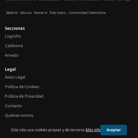
Madrid
Murcia
Navarra
País Vasco
Comunidad Valenciana
Secciones
Logroño
Calahorra
Arnedo
Legal
Aviso Legal
Política de Cookies
Política de Privacidad
Contacto
Quiénes somos
Este sitio usa cookies propias y de terceros.
Más info
Aceptar
© 2026 24h La Rioja