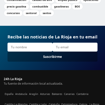
precio gasolina
combustible
gasolineras
BOE
concursos
santoral
santos
Recibe las noticias de La Rioja en tu email
Suscribirme
24h La Rioja
Tu fuente de información local actualizada.
España
Andalucía
Aragón
Asturias
Baleares
Canarias
Cantabria
Castilla La-Mancha
Castilla y León
Cataluña
Extremadura
Galicia
La Rioja