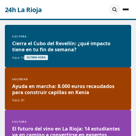
24h La Rioja
CULTURA
Cierra el Cubo del Revellín: ¿qué impacto
tiene en tu fin de semana?
Hace 1h
ÚLTIMA HORA
SOCIEDAD
Ayuda en marcha: 8.000 euros recaudados
para construir capillas en Kenia
Hace 3h
CULTURA
El futuro del vino en La Rioja: 14 estudiantes
ya en camino a convertirse en expertos