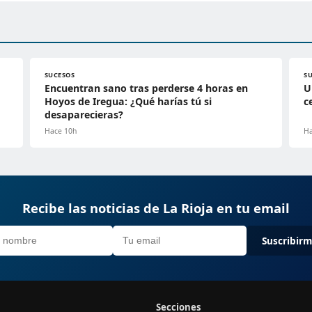
SUCESOS
S
Encuentran sano tras perderse 4 horas en
U
Hoyos de Iregua: ¿Qué harías tú si
c
desaparecieras?
Hace 10h
Ha
Recibe las noticias de La Rioja en tu email
Suscribir
Secciones