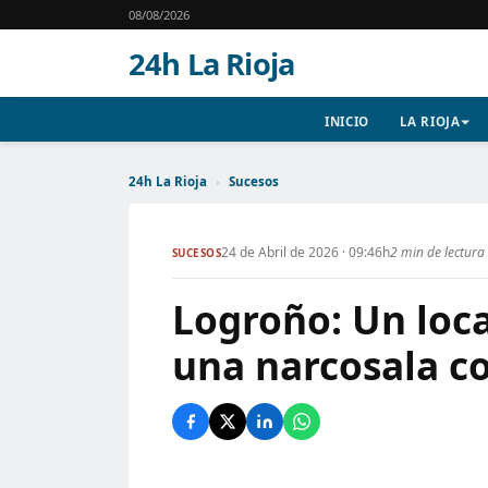
08/08/2026
24h La Rioja
INICIO
LA RIOJA
24h La Rioja
›
Sucesos
24 de Abril de 2026 · 09:46h
2 min de lectura
SUCESOS
Logroño: Un loca
una narcosala co