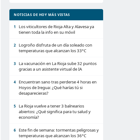
NOTICIAS DE HOY MÁS VISTAS
Los viticultores de Rioja Alta y Alavesa ya
1
tienen toda la info en su móvil
Logroño disfruta de un día soleado con
2
temperaturas que alcanzan los 33°C
La vacunación en La Rioja sube 32 puntos
3
gracias a un asistente virtual de IA
Encuentran sano tras perderse 4 horas en
4
Hoyos de Iregua: ¿Qué harías tú si
desaparecieras?
La Rioja vuelve a tener 3 balnearios
5
abiertos: ¿Qué significa para tu salud y
economía?
Este fin de semana: tormentas peligrosas y
6
temperaturas que alcanzan los 36°C