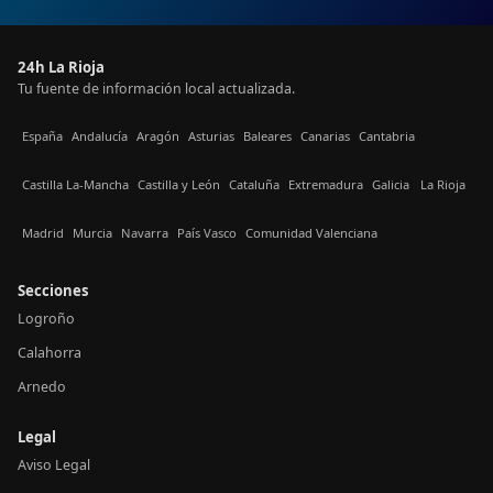
24h La Rioja
Tu fuente de información local actualizada.
España
Andalucía
Aragón
Asturias
Baleares
Canarias
Cantabria
Castilla La-Mancha
Castilla y León
Cataluña
Extremadura
Galicia
La Rioja
Madrid
Murcia
Navarra
País Vasco
Comunidad Valenciana
Secciones
Logroño
Calahorra
Arnedo
Legal
Aviso Legal