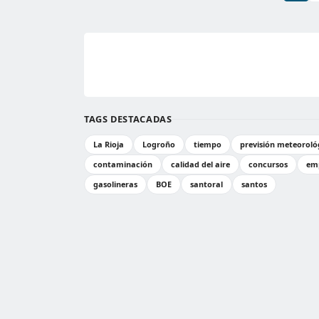
TAGS DESTACADAS
La Rioja
Logroño
tiempo
previsión meteoroló
contaminación
calidad del aire
concursos
emp
gasolineras
BOE
santoral
santos