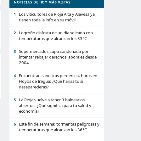
NOTICIAS DE HOY MÁS VISTAS
Los viticultores de Rioja Alta y Alavesa ya
1
tienen toda la info en su móvil
Logroño disfruta de un día soleado con
2
temperaturas que alcanzan los 33°C
Supermercados Lupa condenada por
3
intentar rebajar derechos laborales desde
2004
Encuentran sano tras perderse 4 horas en
4
Hoyos de Iregua: ¿Qué harías tú si
desaparecieras?
La Rioja vuelve a tener 3 balnearios
5
abiertos: ¿Qué significa para tu salud y
economía?
Este fin de semana: tormentas peligrosas y
6
temperaturas que alcanzan los 36°C