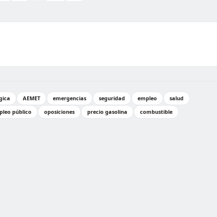
gica
AEMET
emergencias
seguridad
empleo
salud
leo público
oposiciones
precio gasolina
combustible