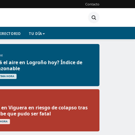
Contacto
IRECTORIO
TU DÍA
RE
 el aire en Logroño hoy? Índice de
azonable
TIMA HORA
o en Viguera en riesgo de colapso tras
e que pudo ser fatal
 HORA