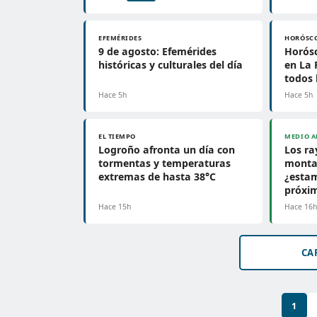
EFEMÉRIDES
HORÓSC
9 de agosto: Efemérides
Horósc
históricas y culturales del día
en La 
todos 
Hace 5h
Hace 5h
EL TIEMPO
MEDIO A
Logroño afronta un día con
Los ra
tormentas y temperaturas
montañ
extremas de hasta 38°C
¿esta
próxi
Hace 15h
Hace 16
CA
1