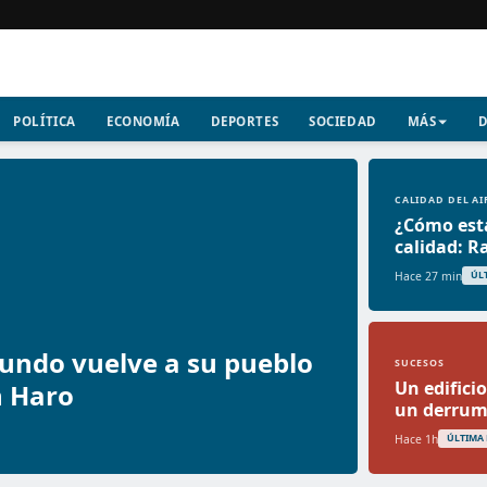
POLÍTICA
ECONOMÍA
DEPORTES
SOCIEDAD
MÁS
D
CALIDAD DEL AI
¿Cómo está
calidad: R
Hace 27 min
ÚL
Mundo vuelve a su pueblo
SUCESOS
Un edifici
n Haro
un derrumb
Hace 1h
ÚLTIMA