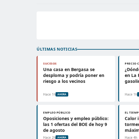
ÚLTIMAS NOTICIAS
SUCESOS
PRECIO 
Una casa en Bergasa se
¿Dónd
desploma y podría poner en
en La 
riesgo a los vecinos
gasoli
Hace 1h
Hace 1h
AHORA
EMPLEO PÚBLICO
EL TIEM
Oposiciones y empleo público:
Calor 
las 1 ofertas del BOE de hoy 9
tormen
de agosto
máxim
Hace 2h
Hace 4h
AHORA