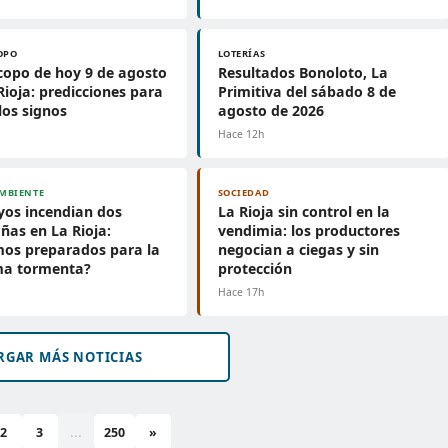
OPO
LOTERÍAS
opo de hoy 9 de agosto
Resultados Bonoloto, La
Rioja: predicciones para
Primitiva del sábado 8 de
los signos
agosto de 2026
Hace 12h
MBIENTE
SOCIEDAD
yos incendian dos
La Rioja sin control en la
as en La Rioja:
vendimia: los productores
mos preparados para la
negocian a ciegas y sin
ma tormenta?
protección
h
Hace 17h
RGAR MÁS NOTICIAS
2
3
...
250
»