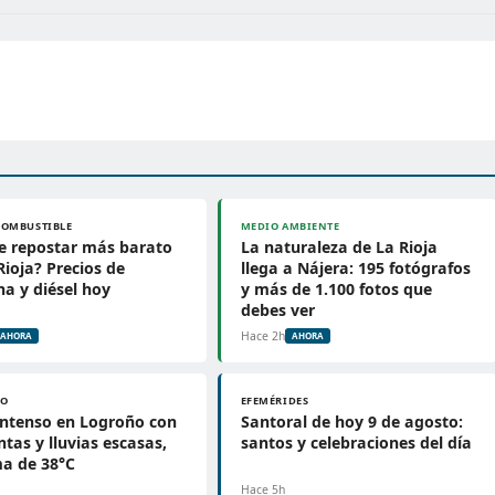
COMBUSTIBLE
MEDIO AMBIENTE
e repostar más barato
La naturaleza de La Rioja
Rioja? Precios de
llega a Nájera: 195 fotógrafos
na y diésel hoy
y más de 1.100 fotos que
debes ver
Hace 2h
AHORA
AHORA
PO
EFEMÉRIDES
intenso en Logroño con
Santoral de hoy 9 de agosto:
tas y lluvias escasas,
santos y celebraciones del día
a de 38°C
Hace 5h