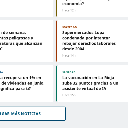
economía?
h
Hace 12h
D
SOCIEDAD
in de semana:
Supermercados Lupa
tas peligrosas y
condenada por intentar
raturas que alcanzan
rebajar derechos laborales
°C
desde 2004
h
Hace 14h
ÍA
SANIDAD
ja recupera un 1% en
La vacunación en La Rioja
 de viviendas en junio,
sube 32 puntos gracias a un
ignifica para ti?
asistente virtual de IA
h
Hace 15h
RGAR MÁS NOTICIAS