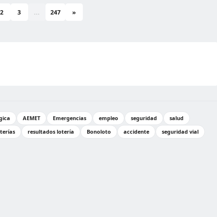
2
3
...
247
»
gica
AEMET
Emergencias
empleo
seguridad
salud
oterías
resultados lotería
Bonoloto
accidente
seguridad vial