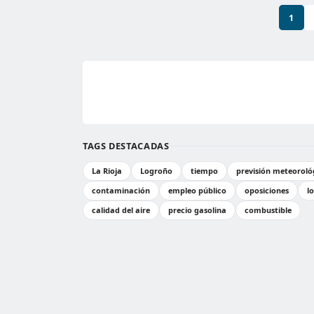
1
TAGS DESTACADAS
La Rioja
Logroño
tiempo
previsión meteoroló
contaminación
empleo público
oposiciones
l
calidad del aire
precio gasolina
combustible