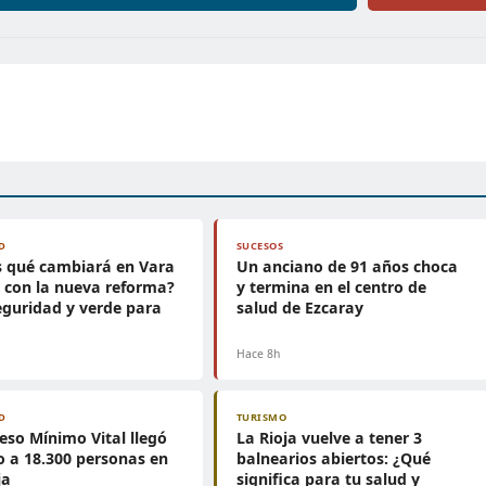
D
SUCESOS
s qué cambiará en Vara
Un anciano de 91 años choca
 con la nueva reforma?
y termina en el centro de
guridad y verde para
salud de Ezcaray
Hace 8h
D
TURISMO
reso Mínimo Vital llegó
La Rioja vuelve a tener 3
io a 18.300 personas en
balnearios abiertos: ¿Qué
ja
significa para tu salud y