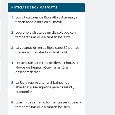
NOTICIAS DE HOY MÁS VISTAS
Los viticultores de Rioja Alta y Alavesa ya
1
tienen toda la info en su móvil
Logroño disfruta de un día soleado con
2
temperaturas que alcanzan los 33°C
La vacunación en La Rioja sube 32 puntos
3
gracias a un asistente virtual de IA
Encuentran sano tras perderse 4 horas en
4
Hoyos de Iregua: ¿Qué harías tú si
desaparecieras?
La Rioja vuelve a tener 3 balnearios
5
abiertos: ¿Qué significa para tu salud y
economía?
Este fin de semana: tormentas peligrosas y
6
temperaturas que alcanzan los 36°C