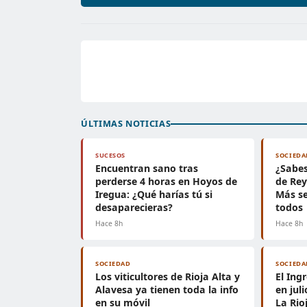
ÚLTIMAS NOTICIAS
SUCESOS
SOCIEDA
Encuentran sano tras
¿Sabe
perderse 4 horas en Hoyos de
de Rey
Iregua: ¿Qué harías tú si
Más se
desaparecieras?
todos
Hace 8h
Hace 8h
SOCIEDAD
SOCIEDA
Los viticultores de Rioja Alta y
El Ing
Alavesa ya tienen toda la info
en jul
en su móvil
La Rio