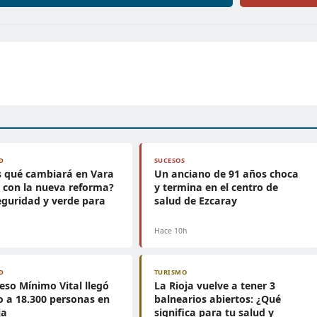
D
SUCESOS
s qué cambiará en Vara
Un anciano de 91 años choca
 con la nueva reforma?
y termina en el centro de
guridad y verde para
salud de Ezcaray
Hace 10h
D
TURISMO
reso Mínimo Vital llegó
La Rioja vuelve a tener 3
io a 18.300 personas en
balnearios abiertos: ¿Qué
ja
significa para tu salud y