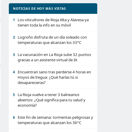
NOTICIAS DE HOY MÁS VISTAS
Los viticultores de Rioja Alta y Alavesa ya
1
tienen toda la info en su móvil
Logroño disfruta de un día soleado con
2
temperaturas que alcanzan los 33°C
La vacunación en La Rioja sube 32 puntos
3
gracias a un asistente virtual de IA
Encuentran sano tras perderse 4 horas en
4
Hoyos de Iregua: ¿Qué harías tú si
desaparecieras?
La Rioja vuelve a tener 3 balnearios
5
abiertos: ¿Qué significa para tu salud y
economía?
Este fin de semana: tormentas peligrosas y
6
temperaturas que alcanzan los 36°C