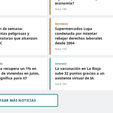
economía?
h
Hace 14h
D
SOCIEDAD
in de semana:
Supermercados Lupa
tas peligrosas y
condenada por intentar
raturas que alcanzan
rebajar derechos laborales
°C
desde 2004
h
Hace 15h
ÍA
SANIDAD
ja recupera un 1% en
La vacunación en La Rioja
 de viviendas en junio,
sube 32 puntos gracias a un
ignifica para ti?
asistente virtual de IA
h
Hace 16h
RGAR MÁS NOTICIAS