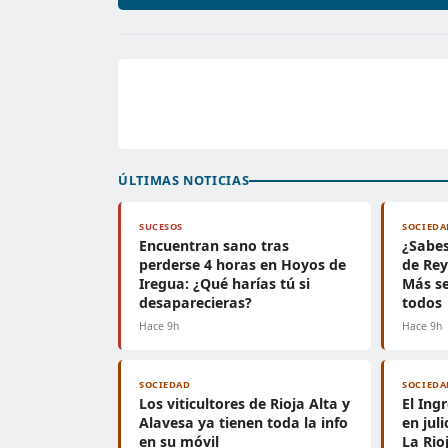
ÚLTIMAS NOTICIAS
SUCESOS
SOCIEDA
Encuentran sano tras
¿Sabe
perderse 4 horas en Hoyos de
de Rey
Iregua: ¿Qué harías tú si
Más se
desaparecieras?
todos
Hace 9h
Hace 9h
SOCIEDAD
SOCIEDA
Los viticultores de Rioja Alta y
El Ing
Alavesa ya tienen toda la info
en jul
en su móvil
La Rio