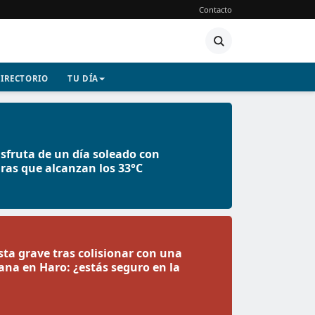
Contacto
IRECTORIO
TU DÍA
sfruta de un día soleado con
as que alcanzan los 33°C
ta grave tras colisionar con una
na en Haro: ¿estás seguro en la