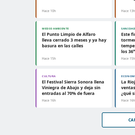
Hace 10h
Hace 13
MEDIO AMBIENTE
SANIDA
El Punto Limpio de Alfaro
Este f
lleva cerrado 3 meses y ya hay
tormen
basura en las calles
tempe
los 36
Hace 15h
Hace 15
CULTURA
ECONOM
El Festival Sierra Sonora llena
La Rio
Viniegra de Abajo y deja sin
ventas
entradas al 70% de fuera
¿qué s
Hace 16h
Hace 16
CA