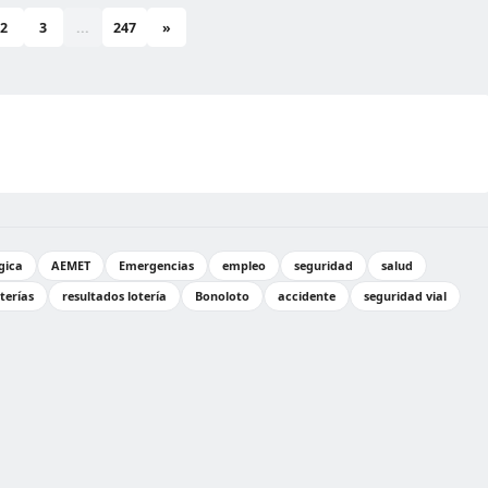
2
3
...
247
»
gica
AEMET
Emergencias
empleo
seguridad
salud
oterías
resultados lotería
Bonoloto
accidente
seguridad vial