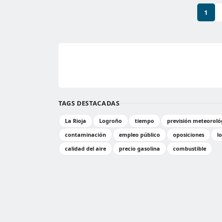
1
TAGS DESTACADAS
La Rioja
Logroño
tiempo
previsión meteoroló
contaminación
empleo público
oposiciones
l
calidad del aire
precio gasolina
combustible