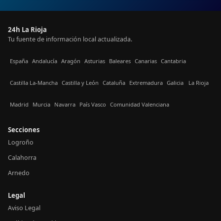
24h La Rioja
Tu fuente de información local actualizada.
España
Andalucía
Aragón
Asturias
Baleares
Canarias
Cantabria
Castilla La-Mancha
Castilla y León
Cataluña
Extremadura
Galicia
La Rioja
Madrid
Murcia
Navarra
País Vasco
Comunidad Valenciana
Secciones
Logroño
Calahorra
Arnedo
Legal
Aviso Legal