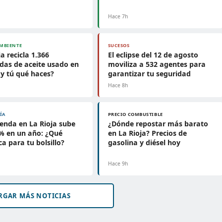
Hace 7h
MBIENTE
SUCESOS
ja recicla 1.366
El eclipse del 12 de agosto
das de aceite usado en
moviliza a 532 agentes para
¿y tú qué haces?
garantizar tu seguridad
Hace 8h
ÍA
PRECIO COMBUSTIBLE
ienda en La Rioja sube
¿Dónde repostar más barato
% en un año: ¿Qué
en La Rioja? Precios de
ca para tu bolsillo?
gasolina y diésel hoy
Hace 9h
RGAR MÁS NOTICIAS