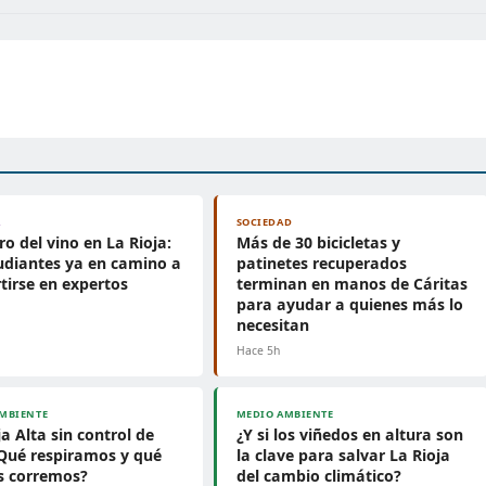
A
SOCIEDAD
uro del vino en La Rioja:
Más de 30 bicicletas y
udiantes ya en camino a
patinetes recuperados
tirse en expertos
terminan en manos de Cáritas
para ayudar a quienes más lo
necesitan
Hace 5h
MBIENTE
MEDIO AMBIENTE
ja Alta sin control de
¿Y si los viñedos en altura son
¿Qué respiramos y qué
la clave para salvar La Rioja
s corremos?
del cambio climático?