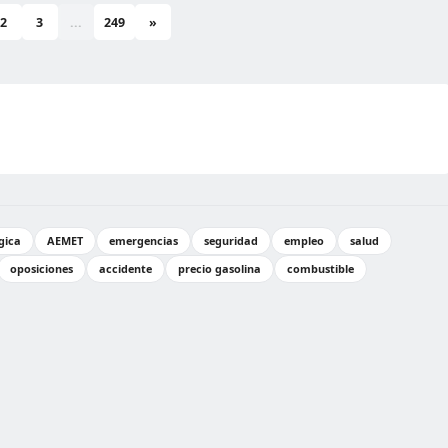
2
3
...
249
»
gica
AEMET
emergencias
seguridad
empleo
salud
oposiciones
accidente
precio gasolina
combustible