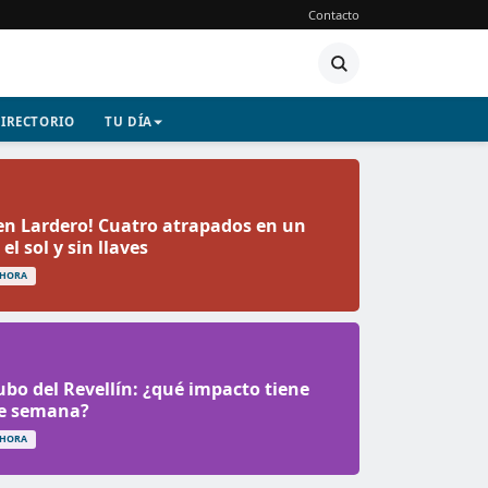
Contacto
IRECTORIO
TU DÍA
en Lardero! Cuatro atrapados en un
el sol y sin llaves
 HORA
Cubo del Revellín: ¿qué impacto tiene
de semana?
 HORA