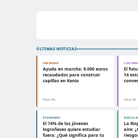
ÚLTIMAS NOTICIAS
SOCIEDAD
CULTUR
Ayuda en marcha: 8.000 euros
El fut
recaudados para construir
14 est
capillas en Kenia
conver
Hace 4h
Hace 4h
ECONOMÍA
MEDIO A
El 74% de los jóvenes
La Rio
logroñeses quiere estudiar
aire: 
fuera: ¿Qué significa para tu
riesgo