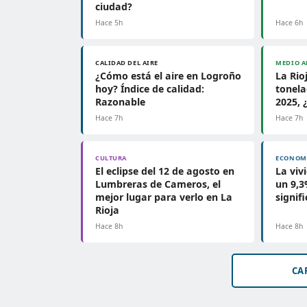
ciudad?
Hace 5h
Hace 6h
CALIDAD DEL AIRE
MEDIO A
¿Cómo está el aire en Logroño
La Rio
hoy? Índice de calidad:
tonela
Razonable
2025, 
Hace 7h
Hace 7h
CULTURA
ECONOM
El eclipse del 12 de agosto en
La viv
Lumbreras de Cameros, el
un 9,3
mejor lugar para verlo en La
signifi
Rioja
Hace 8h
Hace 8h
CA