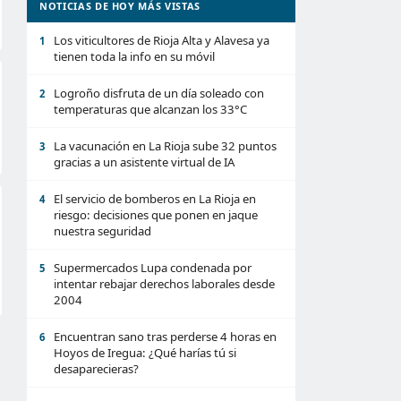
NOTICIAS DE HOY MÁS VISTAS
Los viticultores de Rioja Alta y Alavesa ya
1
tienen toda la info en su móvil
Logroño disfruta de un día soleado con
2
temperaturas que alcanzan los 33°C
La vacunación en La Rioja sube 32 puntos
3
gracias a un asistente virtual de IA
El servicio de bomberos en La Rioja en
4
riesgo: decisiones que ponen en jaque
nuestra seguridad
Supermercados Lupa condenada por
5
intentar rebajar derechos laborales desde
2004
Encuentran sano tras perderse 4 horas en
6
Hoyos de Iregua: ¿Qué harías tú si
desaparecieras?