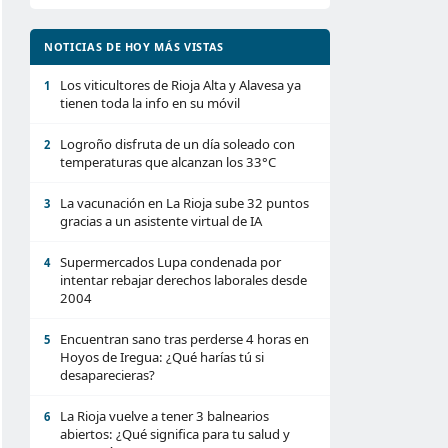
NOTICIAS DE HOY MÁS VISTAS
Los viticultores de Rioja Alta y Alavesa ya
1
tienen toda la info en su móvil
Logroño disfruta de un día soleado con
2
temperaturas que alcanzan los 33°C
La vacunación en La Rioja sube 32 puntos
3
gracias a un asistente virtual de IA
Supermercados Lupa condenada por
4
intentar rebajar derechos laborales desde
2004
Encuentran sano tras perderse 4 horas en
5
Hoyos de Iregua: ¿Qué harías tú si
desaparecieras?
La Rioja vuelve a tener 3 balnearios
6
abiertos: ¿Qué significa para tu salud y