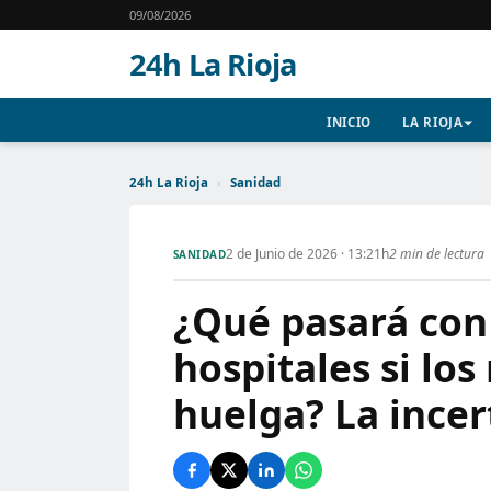
09/08/2026
24h La Rioja
INICIO
LA RIOJA
24h La Rioja
›
Sanidad
2 de Junio de 2026 · 13:21h
2 min de lectura
SANIDAD
¿Qué pasará con
hospitales si lo
huelga? La ince