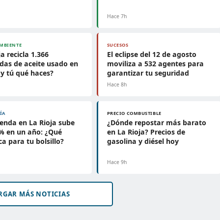
Hace 7h
MBIENTE
SUCESOS
ja recicla 1.366
El eclipse del 12 de agosto
das de aceite usado en
moviliza a 532 agentes para
¿y tú qué haces?
garantizar tu seguridad
Hace 8h
ÍA
PRECIO COMBUSTIBLE
ienda en La Rioja sube
¿Dónde repostar más barato
% en un año: ¿Qué
en La Rioja? Precios de
ca para tu bolsillo?
gasolina y diésel hoy
Hace 9h
RGAR MÁS NOTICIAS