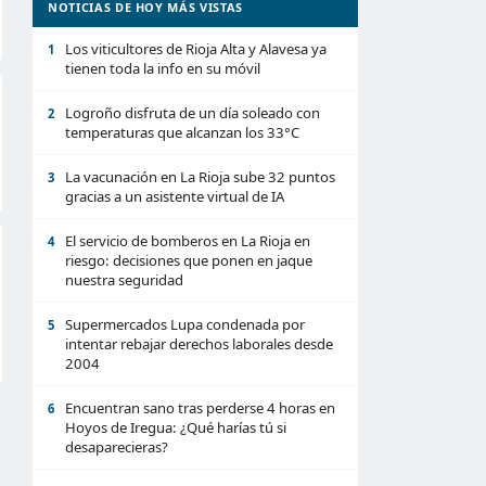
NOTICIAS DE HOY MÁS VISTAS
Los viticultores de Rioja Alta y Alavesa ya
1
tienen toda la info en su móvil
Logroño disfruta de un día soleado con
2
temperaturas que alcanzan los 33°C
La vacunación en La Rioja sube 32 puntos
3
gracias a un asistente virtual de IA
El servicio de bomberos en La Rioja en
4
riesgo: decisiones que ponen en jaque
nuestra seguridad
Supermercados Lupa condenada por
5
intentar rebajar derechos laborales desde
2004
Encuentran sano tras perderse 4 horas en
6
Hoyos de Iregua: ¿Qué harías tú si
desaparecieras?