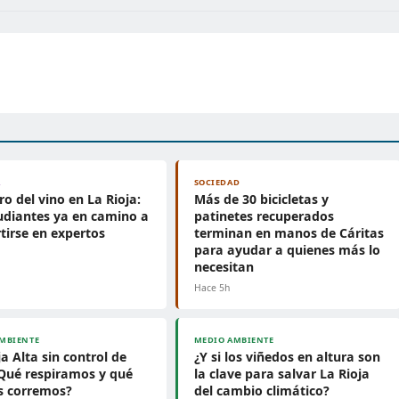
A
SOCIEDAD
uro del vino en La Rioja:
Más de 30 bicicletas y
udiantes ya en camino a
patinetes recuperados
tirse en expertos
terminan en manos de Cáritas
para ayudar a quienes más lo
necesitan
Hace 5h
MBIENTE
MEDIO AMBIENTE
ja Alta sin control de
¿Y si los viñedos en altura son
¿Qué respiramos y qué
la clave para salvar La Rioja
s corremos?
del cambio climático?