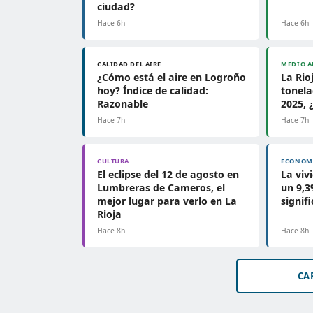
ciudad?
Hace 6h
Hace 6h
CALIDAD DEL AIRE
MEDIO A
¿Cómo está el aire en Logroño
La Rio
hoy? Índice de calidad:
tonela
Razonable
2025, 
Hace 7h
Hace 7h
CULTURA
ECONOM
El eclipse del 12 de agosto en
La viv
Lumbreras de Cameros, el
un 9,3
mejor lugar para verlo en La
signifi
Rioja
Hace 8h
Hace 8h
CA