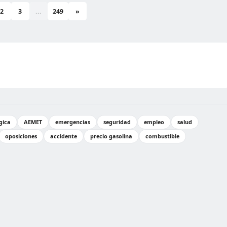
2
3
...
249
»
gica
AEMET
emergencias
seguridad
empleo
salud
oposiciones
accidente
precio gasolina
combustible