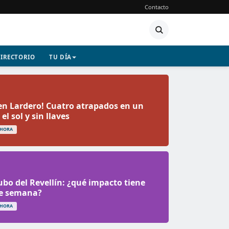
Contacto
IRECTORIO
TU DÍA
en Lardero! Cuatro atrapados en un
el sol y sin llaves
 HORA
Cubo del Revellín: ¿qué impacto tiene
de semana?
 HORA