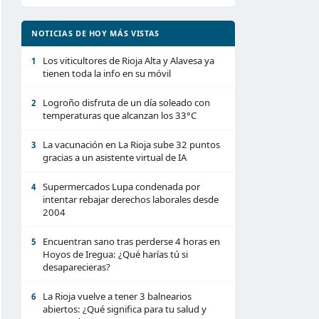
NOTICIAS DE HOY MÁS VISTAS
Los viticultores de Rioja Alta y Alavesa ya
1
tienen toda la info en su móvil
Logroño disfruta de un día soleado con
2
temperaturas que alcanzan los 33°C
La vacunación en La Rioja sube 32 puntos
3
gracias a un asistente virtual de IA
Supermercados Lupa condenada por
4
intentar rebajar derechos laborales desde
2004
Encuentran sano tras perderse 4 horas en
5
Hoyos de Iregua: ¿Qué harías tú si
desaparecieras?
La Rioja vuelve a tener 3 balnearios
6
abiertos: ¿Qué significa para tu salud y