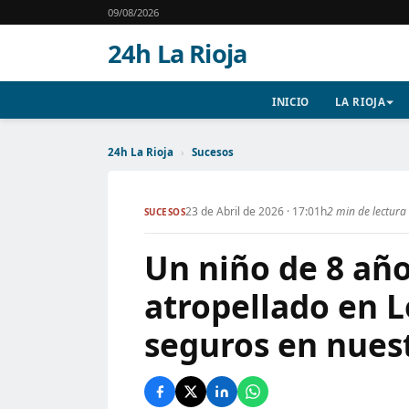
09/08/2026
24h La Rioja
INICIO
LA RIOJA
24h La Rioja
›
Sucesos
23 de Abril de 2026 · 17:01h
2 min de lectura
SUCESOS
Un niño de 8 año
atropellado en 
seguros en nuest