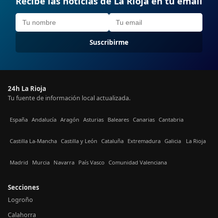
Recibe las noticias de La Rioja en tu email
Suscribirme
24h La Rioja
Tu fuente de información local actualizada.
España
Andalucía
Aragón
Asturias
Baleares
Canarias
Cantabria
Castilla La-Mancha
Castilla y León
Cataluña
Extremadura
Galicia
La Rioja
Madrid
Murcia
Navarra
País Vasco
Comunidad Valenciana
Secciones
Logroño
Calahorra