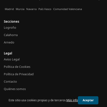
Madrid
Murcia
Navarra
País Vasco
Comunidad Valenciana
Secciones
Logroño
Calahorra
Arnedo
Legal
Aviso Legal
Política de Cookies
Política de Privacidad
Contacto
Quiénes somos
Este sitio usa cookies propias y de terceros.
Más info
Aceptar
© 2026 24h La Rioja