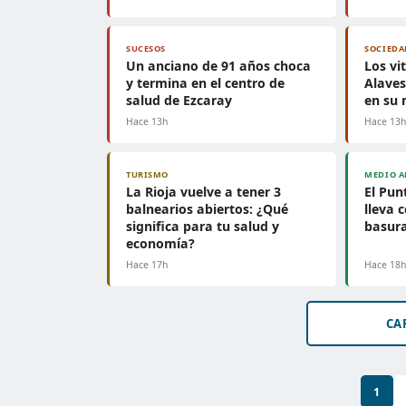
SUCESOS
SOCIEDA
Un anciano de 91 años choca
Los vi
y termina en el centro de
Alaves
salud de Ezcaray
en su 
Hace 13h
Hace 13
TURISMO
MEDIO A
La Rioja vuelve a tener 3
El Pun
balnearios abiertos: ¿Qué
lleva 
significa para tu salud y
basura
economía?
Hace 17h
Hace 18
CA
1