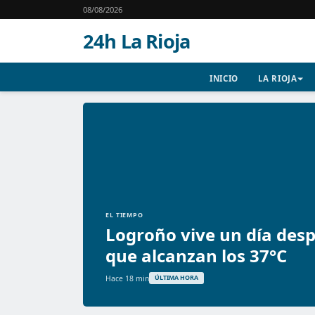
08/08/2026
24h La Rioja
INICIO
LA RIOJA
EL TIEMPO
Logroño vive un día des
que alcanzan los 37°C
Hace 18 min
ÚLTIMA HORA