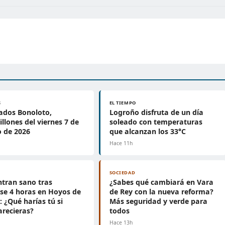
S
EL TIEMPO
ados Bonoloto,
Logroño disfruta de un día
llones del viernes 7 de
soleado con temperaturas
 de 2026
que alcanzan los 33°C
Hace 11h
SOCIEDAD
tran sano tras
¿Sabes qué cambiará en Vara
se 4 horas en Hoyos de
de Rey con la nueva reforma?
: ¿Qué harías tú si
Más seguridad y verde para
recieras?
todos
h
Hace 13h