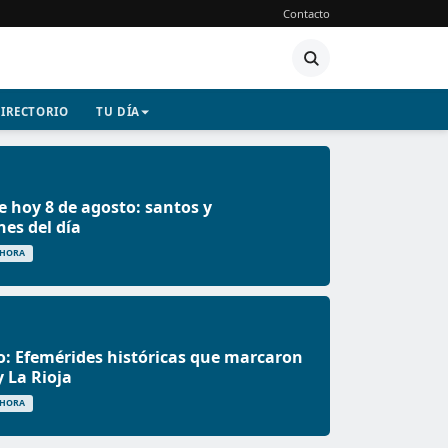
Contacto
IRECTORIO
TU DÍA
e hoy 8 de agosto: santos y
nes del día
 HORA
o: Efemérides históricas que marcaron
 La Rioja
 HORA