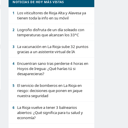
NOTICIAS DE HOY MÁS VISTAS
Los viticultores de Rioja Alta y Alavesa ya
1
tienen toda la info en su móvil
Logroño disfruta de un día soleado con
2
temperaturas que alcanzan los 33°C
La vacunación en La Rioja sube 32 puntos
3
gracias a un asistente virtual de IA
Encuentran sano tras perderse 4 horas en
4
Hoyos de Iregua: ¿Qué harías tú si
desaparecieras?
El servicio de bomberos en La Rioja en
5
riesgo: decisiones que ponen en jaque
nuestra seguridad
La Rioja vuelve a tener 3 balnearios
6
abiertos: ¿Qué significa para tu salud y
economía?