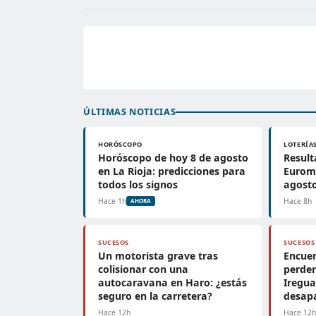
ÚLTIMAS NOTICIAS
HORÓSCOPO
LOTERÍA
Horóscopo de hoy 8 de agosto
Result
en La Rioja: predicciones para
Euromi
todos los signos
agosto
Hace 1h
Hace 8h
AHORA
SUCESOS
SUCESOS
Un motorista grave tras
Encuen
colisionar con una
perder
autocaravana en Haro: ¿estás
Iregua
seguro en la carretera?
desapa
Hace 12h
Hace 12