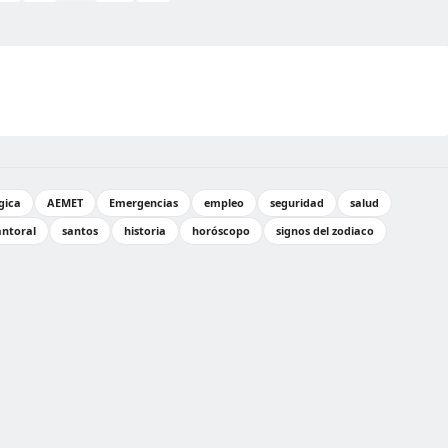
gica
AEMET
Emergencias
empleo
seguridad
salud
antoral
santos
historia
horóscopo
signos del zodiaco