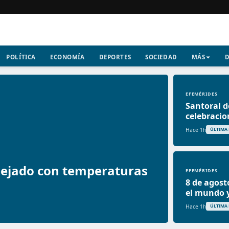
POLÍTICA
ECONOMÍA
DEPORTES
SOCIEDAD
MÁS
D
EFEMÉRIDES
Santoral d
celebracio
Hace 1h
ÚLTIMA
pejado con temperaturas
EFEMÉRIDES
8 de agost
el mundo y
Hace 1h
ÚLTIMA