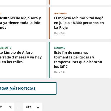
D
SOCIEDAD
ticultores de Rioja Alta y
El Ingreso Mínimo Vital llegó
a ya tienen toda la info
en julio a 18.300 personas en
móvil
La Rioja
h
Hace 16h
MBIENTE
SANIDAD
to Limpio de Alfaro
Este fin de semana:
cerrado 3 meses y ya hay
tormentas peligrosas y
 en las calles
temperaturas que alcanzan
los 36°C
h
Hace 18h
RGAR MÁS NOTICIAS
2
3
...
247
»