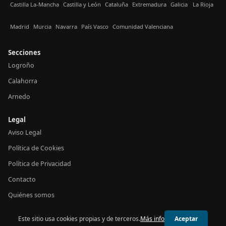
Castilla La-Mancha
Castilla y León
Cataluña
Extremadura
Galicia
La Rioja
Madrid
Murcia
Navarra
País Vasco
Comunidad Valenciana
Secciones
Logroño
Calahorra
Arnedo
Legal
Aviso Legal
Política de Cookies
Política de Privacidad
Contacto
Quiénes somos
Este sitio usa cookies propias y de terceros.
Más info
Aceptar
© 2026 24h La Rioja