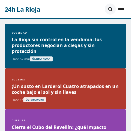
24h La Rioja
SOCIEDAD
La Rioja sin control en la vendimia: los
productores negocian a ciegas y sin
protección
Hace 52 min
ÚLTIMA HORA
SUCESOS
¡Un susto en Lardero! Cuatro atrapados en un
coche bajo el sol y sin llaves
Hace 1h
ÚLTIMA HORA
CULTURA
Cierra el Cubo del Revellín: ¿qué impacto