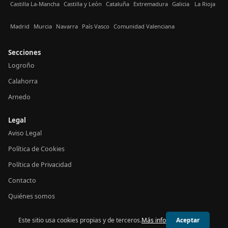
Castilla La-Mancha
Castilla y León
Cataluña
Extremadura
Galicia
La Rioja
Madrid
Murcia
Navarra
País Vasco
Comunidad Valenciana
Secciones
Logroño
Calahorra
Arnedo
Legal
Aviso Legal
Política de Cookies
Política de Privacidad
Contacto
Quiénes somos
Este sitio usa cookies propias y de terceros.
Más info
Aceptar
© 2026 24h La Rioja