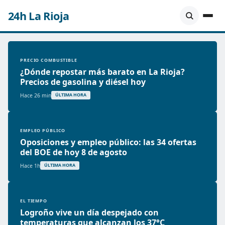
24h La Rioja
PRECIO COMBUSTIBLE
¿Dónde repostar más barato en La Rioja?
Precios de gasolina y diésel hoy
Hace 26 min
ÚLTIMA HORA
EMPLEO PÚBLICO
Oposiciones y empleo público: las 34 ofertas
del BOE de hoy 8 de agosto
Hace 1h
ÚLTIMA HORA
EL TIEMPO
Logroño vive un día despejado con
temperaturas que alcanzan los 37°C