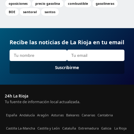
oposiciones
precio gasolina
combustible
gasolineras
BOE
santoral
santos
Recibe las noticias de La Rioja en tu email
Suscribirme
24h La Rioja
Tu fuente de información local actualizada.
España
Andalucía
Aragón
Asturias
Baleares
Canarias
Cantabria
Castilla La-Mancha
Castilla y León
Cataluña
Extremadura
Galicia
La Rioja