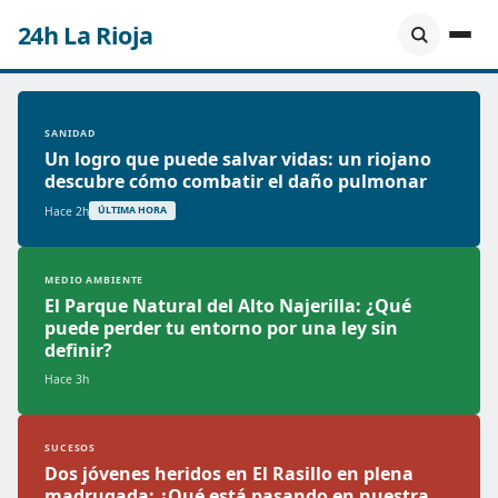
24h La Rioja
SANIDAD
Un logro que puede salvar vidas: un riojano
descubre cómo combatir el daño pulmonar
Hace 2h
ÚLTIMA HORA
MEDIO AMBIENTE
El Parque Natural del Alto Najerilla: ¿Qué
puede perder tu entorno por una ley sin
definir?
Hace 3h
SUCESOS
Dos jóvenes heridos en El Rasillo en plena
madrugada: ¿Qué está pasando en nuestra