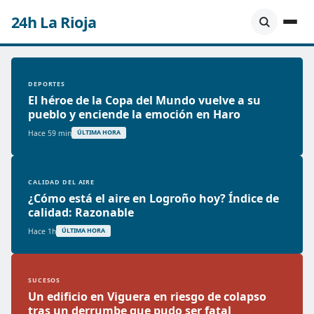
24h La Rioja
DEPORTES
El héroe de la Copa del Mundo vuelve a su
pueblo y enciende la emoción en Haro
Hace 59 min
ÚLTIMA HORA
CALIDAD DEL AIRE
¿Cómo está el aire en Logroño hoy? Índice de
calidad: Razonable
Hace 1h
ÚLTIMA HORA
SUCESOS
Un edificio en Viguera en riesgo de colapso
tras un derrumbe que pudo ser fatal