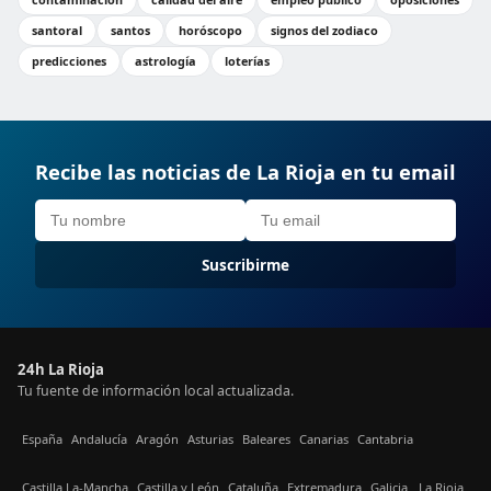
santoral
santos
horóscopo
signos del zodiaco
predicciones
astrología
loterías
Recibe las noticias de La Rioja en tu email
Suscribirme
24h La Rioja
Tu fuente de información local actualizada.
España
Andalucía
Aragón
Asturias
Baleares
Canarias
Cantabria
Castilla La-Mancha
Castilla y León
Cataluña
Extremadura
Galicia
La Rioja