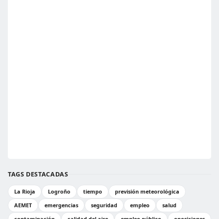
TAGS DESTACADAS
La Rioja
Logroño
tiempo
previsión meteorológica
AEMET
emergencias
seguridad
empleo
salud
contaminación
calidad del aire
empleo público
oposiciones