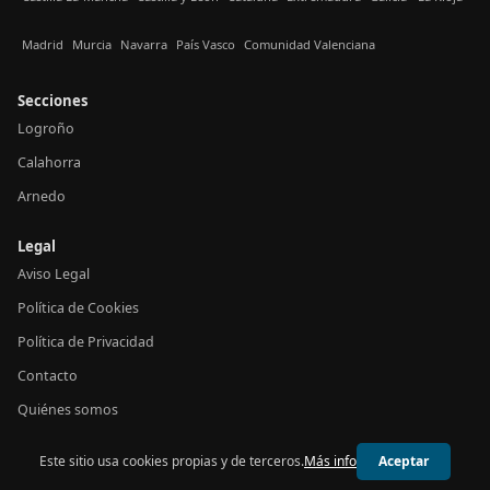
Madrid
Murcia
Navarra
País Vasco
Comunidad Valenciana
Secciones
Logroño
Calahorra
Arnedo
Legal
Aviso Legal
Política de Cookies
Política de Privacidad
Contacto
Quiénes somos
Este sitio usa cookies propias y de terceros.
Más info
Aceptar
© 2026 24h La Rioja